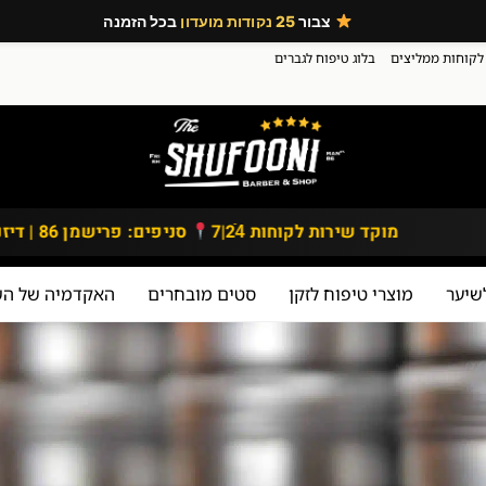
צבור
25 נקודות מועדון
בכל הזמנה
לקוחות ממליצים
בלוג טיפוח לגברים
מוקד שירות לקוחות 24ֿ|7
סניפים: פרישמן 86 | דיזנגוף 167, תל אביב
שיער
מוצרי טיפוח לזקן
סטים מובחרים
האקדמיה של השו