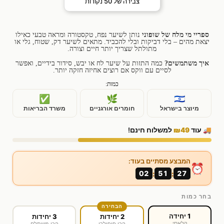
צבירה של
50
נקודות
ספריי מי מלח של שופוני
נותן לשיער נפח, טקסטורה ומראה טבעי כאילו
יצאת מהים – בלי דביקות ובלי להכביד. מתאים לשיער דק, שטוח, גלי או
מתולתל שצריך יותר חיים וצורה.
איך משתמשים?
כמה התזות על שיער לח או יבש, סידור בידיים, ואפשר
לסיים עם ווקס אם רוצים אחיזה חזקה יותר.
כמות:
✅
🌿
🇮🇱
מיוצר בישראל
חומרים אורגניים
משרד הבריאות
🚚 עוד
₪49
למשלוח חינם!
המבצע מסתיים בעוד:
⏰
02
51
27
:
:
בחר כמות
הבחירה
1 יחידה
2 יחידות
3 יחידות
קלאסי