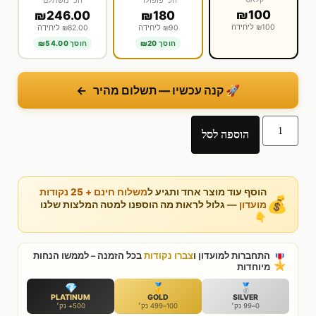
הכי פופולרי
הכי משתלם
₪100
₪246.00
₪180
₪100 ליחידה
₪90 ליחידה
₪82.00 ליחידה
חוסך ₪20
חוסך ₪54.00
🚀 קנה עכשיו — תשלום מהיר
←
הוספה לסל
הוסף עוד מוצר אחד ותגיע ל
משלוח חינם + 25 נקודות
💰
מועדון
— גלול לראות מה הוספנו למטה המלצות שלנו
👇
התחברות למועדון ו
צברו נקודות
בכל הזמנה – לממשו הנחות
🎖️
מיוחדות
💎
🥇
🥈
PLATINUM
GOLD
SILVER
0–99 נק׳
100–499 נק׳
500+ נק׳