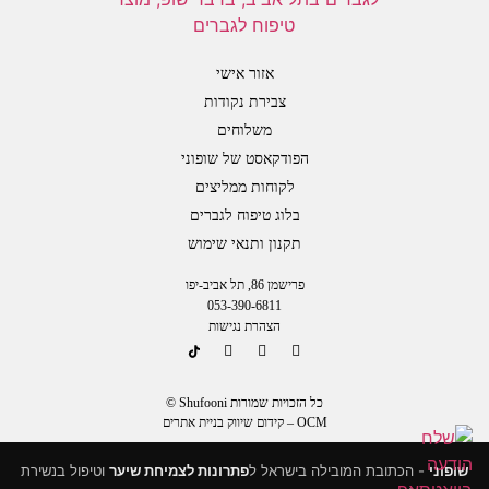
אזור אישי
צבירת נקודות
משלוחים
הפודקאסט של שופוני
לקוחות ממליצים
בלוג טיפוח לגברים
תקנון ותנאי שימוש
פרישמן 86, תל אביב-יפו
053-390-6811
הצהרת נגישות
כל הזכויות שמורות Shufooni ©
OCM – קידום שיווק בניית אתרים
שופוני
- הכתובת המובילה בישראל ל
פתרונות לצמיחת שיער
וטיפול בנשירת