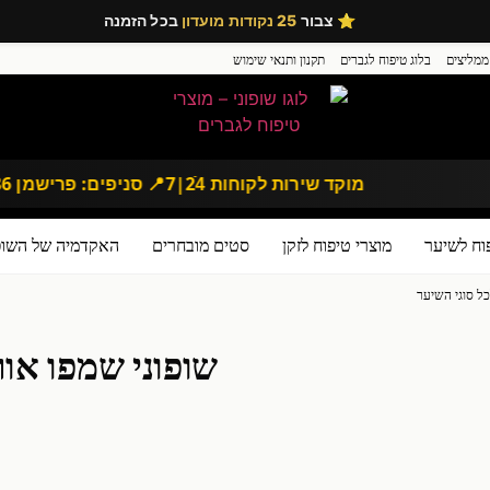
⭐ צבור
25 נקודות מועדון
בכל הזמנה
ממליצים
בלוג טיפוח לגברים
תקנון ותנאי שימוש
מוקד שירות לקוחות 24ֿ|7
📍 סניפים: פרישמן 86 | דיזנגוף 167, תל אביב
וח לשיער
מוצרי טיפוח לזקן
סטים מובחרים
האקדמיה של השופו
כל סוגי השיער
שופוני שמפו אור