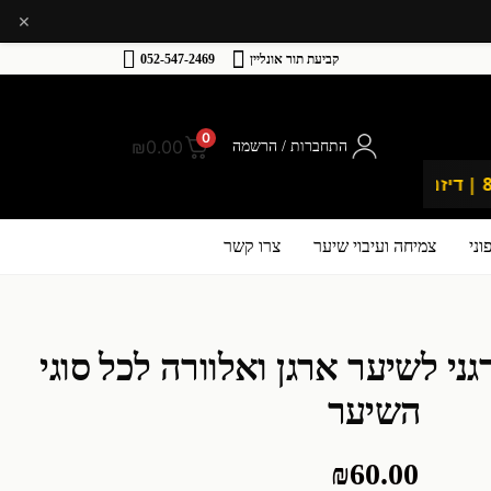
×
קביעת תור אונליין
052-547-2469
0
₪
0.00
התחברות / הרשמה
🚀 משלוח מהיר לכל רחבי הארץ
💛 א
ני
צמיחה ועיבוי שיער
צרו קשר
גני לשיער ארגן ואלוורה לכל סוגי
השיער
₪
60.00