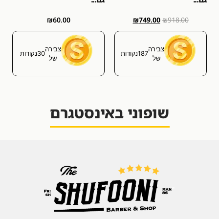
₪
60.00
₪
749.00
₪
918.00
צבירה
צבירה
187
נקודות
30
נקודות
של
של
שופוני באינסטגרם
[trustindex-feed-instagram]