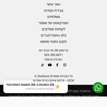
אזור אישי
צבירת נקודות
משלוחים
הפודקאסט של שופוני
לקוחות ממליצים
בלוג טיפוח לגברים
תקנון ותנאי שימוש
פרישמן 86, תל אביב-יפו
053-390-6811
הצהרת נגישות
כל הזכויות שמורות Shufooni ©
OCM – קידום שיווק בניית אתרים
×
24 הזמנות ב-24 השעות האחרונות
לקוחות מרוצים בכל הארץ
שופוני
- הכתובת המובילה בישראל ל
פתרונות לצמיחת שיער
וטיפול בנשירת
שיער לגברים. אנו מתמחים בפיתוח ושיווק מוצרי טיפוח גברי מקצועיים:
סרומים חוסמי DHT, שמפו טיפולי לשיקום הקרקפת, וקווי טיפוח לפנים, זקן
שופוני ווקס לשיער פרימיום גימור מברי…
הוסף לסל
וגוף. מבוסס על מחקר טריכולוגי, ריכוזים קליניים, ותוצאות מוכחות אצל אלפי