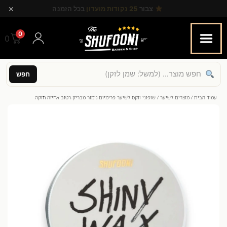
×
מוצרים באישור
משרד הבריאות
ותקן GMP
0
0.00
חפש
עמוד הבית
/
מוצרים לשיער
/ שופוני ווקס לשיער פרימיום גימור מבריק-רטוב אחיזה חזקה