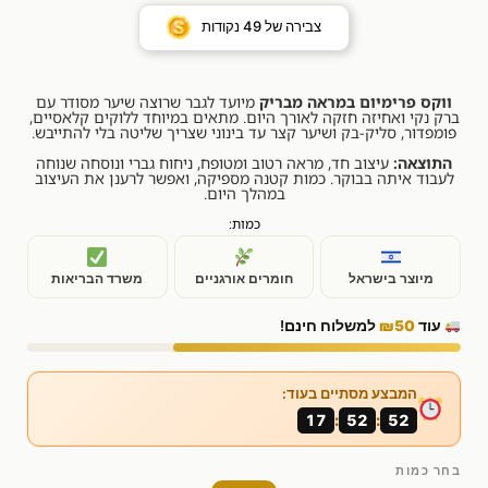
צבירה של
49
נקודות
ווקס פרימיום במראה מבריק
מיועד לגבר שרוצה שיער מסודר עם
ברק נקי ואחיזה חזקה לאורך היום. מתאים במיוחד ללוקים קלאסיים,
פומפדור, סליק-בק ושיער קצר עד בינוני שצריך שליטה בלי להתייבש.
התוצאה:
עיצוב חד, מראה רטוב ומטופח, ניחוח גברי ונוסחה שנוחה
לעבוד איתה בבוקר. כמות קטנה מספיקה, ואפשר לרענן את העיצוב
במהלך היום.
כמות:
מיוצר בישראל
חומרים אורגניים
משרד הבריאות
עוד
₪50
למשלוח חינם!
המבצע מסתיים בעוד:
17
52
51
:
:
בחר כמות