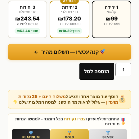
הבחירה
1 יחידה
2 יחידות
3 יחידות
קלאסי
הכי פופולרי
הכי משתלם
₪99
₪243.54
₪178.20
₪99 ליחידה
₪89.10 ליחידה
₪81.18 ליחידה
חוסך ₪19.80
חוסך ₪53.46
קנה עכשיו — תשלום מהיר
←
הוספה לסל
הוסף עוד מוצר אחד ותגיע ל
משלוח חינם + 25 נקודות
מועדון
— גלול לראות מה הוספנו למטה המלצות שלנו
התחברות למועדון ו
צברו נקודות
בכל הזמנה – לממשו הנחות
מיוחדות
PLATINUM
GOLD
SILVER