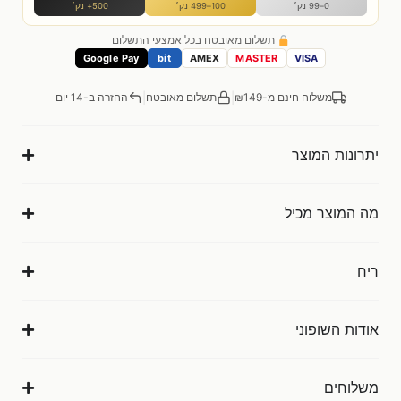
0–99 נק׳
100–499 נק׳
500+ נק׳
תשלום מאובטח בכל אמצעי התשלום
Google Pay
bit
AMEX
MASTER
VISA
|
|
משלוח חינם מ-₪149
תשלום מאובטח
החזרה ב-14 יום
יתרונות המוצר
מה המוצר מכיל
ריח
אודות השופוני
משלוחים