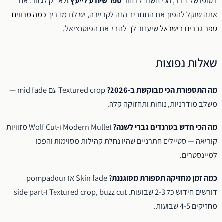
בסופו של דבר, הכי חשוב לבחור
ספר שיודע לייעץ
ולא רק לגזור. אם
אתה שוקל להפוך את התחביב הזה לקריירה, יש לנו מדריך
כמה מרוויח
ספר גברים בישראל
שיעזור לך להבין את הפוטנציאל.
שאלות נפוצות
מה התספורת הכי מבוקשת ב-2026?
Textured crop עם mid fade —
משלב מודרניות, נוחות ותחזוקה קלה.
מה הכי חדש בטרנדים גברי לשנה?
Modern Mullet ו-Wolf Cut מזוויות
קוריאה — סטיילים חתרניים שהיו נחלת קהילות מסוימות והפכו
למיינסטרים.
כמה זמן מחזיקה תספורת מסוגננת?
Skin fade או pompadour
דורשים חידוש כל 2-3 שבועות. Textured crop, buzz cut ו-side part
מחזיקים 4-5 שבועות.