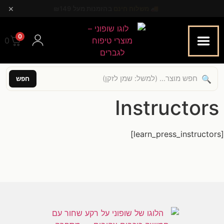
×
🚚
משלוח חינם
בהזמנות מעל ₪149
0
0.00
🔍
חפש
Instructors
[learn_press_instructors]
[trustindex-feed-instagram]