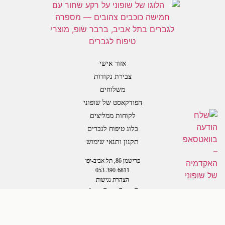
אזור אישי
צבירת נקודות
משלוחים
הפודקאסט של שופוני
לקוחות ממליצים
בלוג טיפוח לגברים
תקנון ותנאי שימוש
פרישמן 86, תל אביב-יפו
053-390-6811
הצהרת נגישות
כל הזכויות שמורות Shufooni ©
OCM – קידום שיווק בניית אתרים