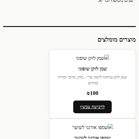
פנים מטופח ובריא.
מוצרים מומלצים
שמן לזקן שופוני
שמן לזקן בניחוח לימוני טרי – מזין, מרכך ומריח
מדהים.
₪100
לרכישה עכשיו
שמפו אורגני לשיער