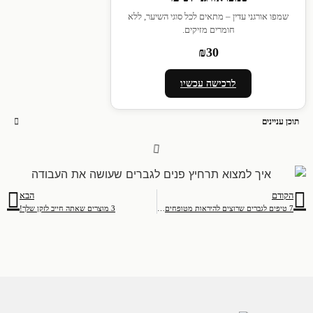
שמפו אורגני עדין – מתאים לכל סוגי השיער, ללא
חומרים מזיקים.
₪30
לרכישה עכשיו
תוכן עניינים
הקודם
הבא
7 טיפים לגברים שרוצים להיראות מטופחים בלי מאמץ
3 מוצרים שאתה חייב לזקן שלך!
[trustindex-feed-instagram]