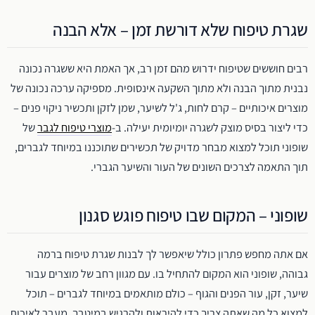
שגרת טיפוח שלא דורשת זמן – אלא הבנה
רבים חוששים שטיפוח ידרוש מהם זמן רב, אך האמת היא ששגרה נכונה
נבנית מתוך הבנה ולא מתוך השקעה אינסופית. מספיקה ערכה נכונה של
מוצרים איכותיים – קרם לחות, ג'ל לשיער, שמן לזקן ותכשיר ניקוי פנים –
כדי ליצור בסיס מוצק לשגרה יומיומית יעילה. ב-
מוצרי טיפוח לגבר
של
שופוני תוכל למצוא מבחר מדויק של תכשירים שתוכננו במיוחד לגברים,
תוך התאמה לצרכים השונים של העור והשיער הגברי.
שופוני – המקום שבו טיפוח פוגש סגנון
אם אתה מחפש פתרון כולל שיאפשר לך לבנות שגרת טיפוח ברמה
גבוהה, שופוני הוא המקום להתחיל בו. עם מגוון רחב של מוצרים עבור
שיער, זקן, עור הפנים והגוף – כולם מותאמים במיוחד לגברים – תוכל
למצוא כל מה שאתה צריך כדי להיראות ולהרגיש במיטבך. מעבר לאיכות