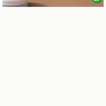
הקודם
הבא
הכוח שבטיפוח: איך מראה מטופח משפיע על הביטחון שלך
ספרות כקריירה – כמה מרוויח ספר בישראל?
[trustindex-feed-instagram]
אזור אישי
צבירת נקודות
משלוחים
הפודקאסט של שופוני
לקוחות ממליצים
בלוג טיפוח לגברים
תקנון ותנאי שימוש