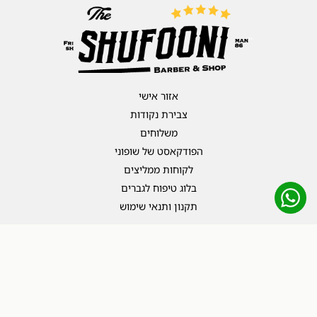
אזור אישי
צבירת נקודות
משלוחים
הפודקאסט של שופוני
לקוחות ממליצים
בלוג טיפוח לגברים
תקנון ותנאי שימוש
שדרות מסריק 16, תל אביב-יפו
053-390-6811
הצהרת נגישות
כל הזכויות שמורות Shufooni ©