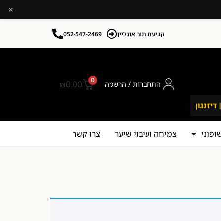
×
קביעת תור אונליין
052-547-2469
0
התחברות / הרשמה
0.00
₪
משלוח מהיר לכל רחבי הארץ
אלפי לקוחו
פוני
צמיחה ועיבוי שיער
צרו קשר