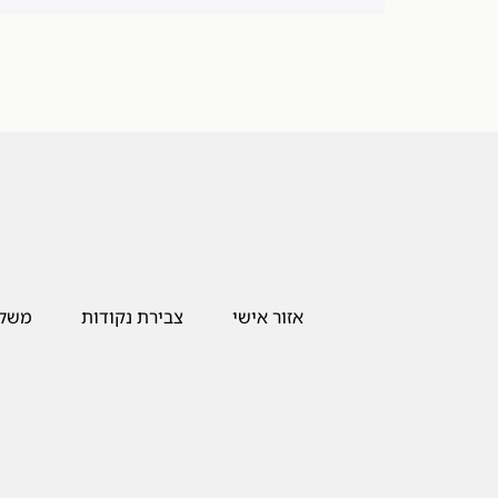
[trustindex-feed-instagram]
אזור אישי
צבירת נקודות
משלו