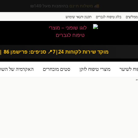
⭐ צבור
25 נקודות מועדון
בכל הזמנה
ממליצים
בלוג טיפוח לגברים
תקנון ותנאי שימוש
מוקד שירות לקוחות 24ֿ|7
📍 סניפים: פרישמן 86 | דיזנגוף 167, תל אביב
וח לשיער
מוצרי טיפוח לזקן
סטים מובחרים
האקדמיה של השופו