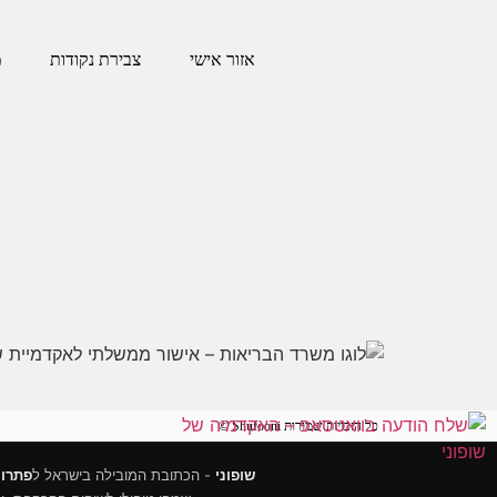
אזור אישי
צבירת נקודות
מ
כל הזכויות שמורות Shufooni ©
שופוני
- הכתובת המובילה בישראל ל
פתרונ