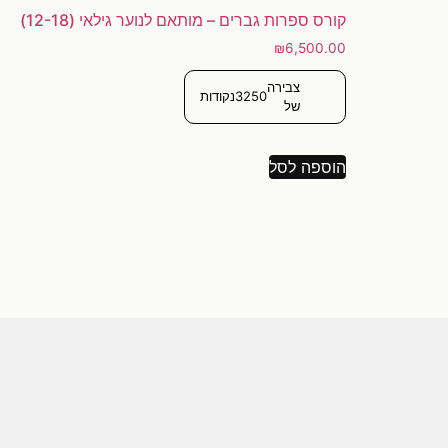
קורס ספרות גברים – מותאם לנוער גילאי (12-18)
₪
6,500.00
צבירה
3250
נקודות
של
הוספה לסל
[trustindex-feed-instagram]