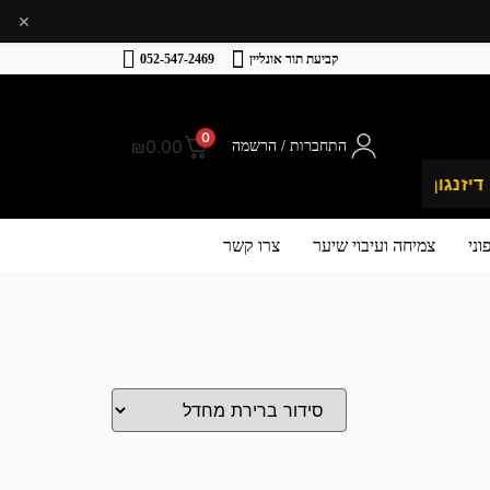
×
קביעת תור אונליין
052-547-2469
0
₪
0.00
התחברות / הרשמה
🚀 משלוח מהיר לכל רחבי הארץ
💛 אלפי
ני
צמיחה ועיבוי שיער
צרו קשר