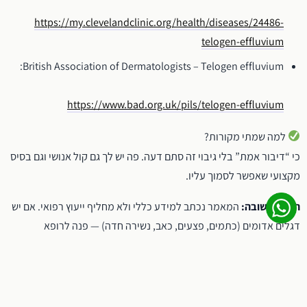
https://my.clevelandclinic.org/health/diseases/24486-
telogen-effluvium
British Association of Dermatologists – Telogen effluvium:
https://www.bad.org.uk/pils/telogen-effluvium
למה שמתי מקורות?
כי “דיבור אמת” בלי גיבוי זה סתם דעה. פה יש לך גם קול אנושי וגם בסיס
מקצועי שאפשר לסמוך עליו.
הערה חשובה:
המאמר נכתב למידע כללי ולא מחליף ייעוץ רפואי. אם יש
דגלים אדומים (כתמים, פצעים, כאב, נשירה חדה) — פנה לרופא
×
31 הזמנות ב-24 השעות האחרונות
עור/גורם מקצועי.
לקוחות מרוצים בכל הארץ
רוצה שאהפוך את זה ליותר “שופוני” (עם טון של הספר היקר, בדיחות
קטנות, ועיגון למוצרים שלך בלי להישמע כמו פרסומת)?