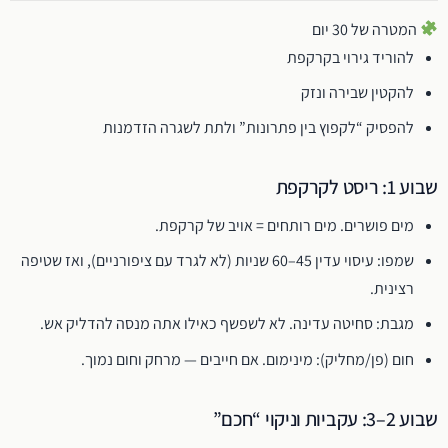
המטרה של 30 יום
להוריד גירוי בקרקפת
להקטין שבירה ונזק
להפסיק “לקפוץ בין פתרונות” ולתת לשגרה הזדמנות
שבוע 1: ריסט לקרקפת
מים פושרים. מים רותחים = אויב של קרקפת.
שמפו: עיסוי עדין 45–60 שניות (לא לגרד עם ציפורניים), ואז שטיפה
רצינית.
מגבת: סחיטה עדינה. לא לשפשף כאילו אתה מנסה להדליק אש.
חום (פן/מחליק): מינימום. אם חייבים — מרחק וחום נמוך.
שבוע 2–3: עקביות וניקוי “חכם”