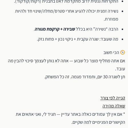
התקרחות גנטית לרוב מתקדמת לאט בתבנית (רקות/קודקוד).
נשירה זמנית יכולה להגיע אחרי סטרס/מחלה/שינוי חד ולהיות
מפוזרת.
הרבה “נשירה” היא בכלל
שבירה + קרקפת מגורה
.
מה שעובד: שגרה עקבית + ניקוי נכון + פחות נזק.
הכי חשוב
אם אתה מחליף מוצר כל שבוע — אתה לא נותן לעצמך סיכוי להבין מה
עובד.
תן לשגרה 30 יום, ותמדוד מגמה. זה כל המשחק.
קנייה לפי צורך
שאלה מהירה
* אם אין לך עמודים כאלה באתר עדיין — תגיד לי, ואני אתאים את
הקישורים הפנימיים למה שקיים.