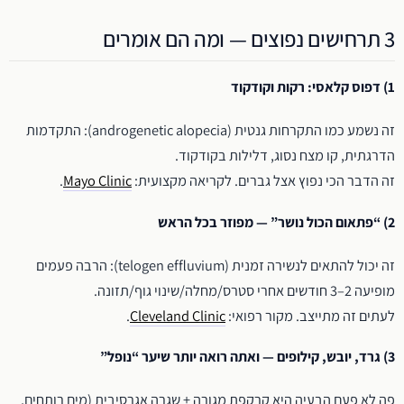
3 תרחישים נפוצים — ומה הם אומרים
1) דפוס קלאסי: רקות וקודקוד
זה נשמע כמו התקרחות גנטית (androgenetic alopecia): התקדמות
הדרגתית, קו מצח נסוג, דלילות בקודקוד.
זה הדבר הכי נפוץ אצל גברים. לקריאה מקצועית:
Mayo Clinic
.
2) “פתאום הכול נושר” — מפוזר בכל הראש
זה יכול להתאים לנשירה זמנית (telogen effluvium): הרבה פעמים
מופיעה 2–3 חודשים אחרי סטרס/מחלה/שינוי גוף/תזונה.
לעתים זה מתייצב. מקור רפואי:
Cleveland Clinic
.
3) גרד, יובש, קילופים — ואתה רואה יותר שיער “נופל”
פה לא פעם הבעיה היא קרקפת מגורה + שגרה אגרסיבית (מים רותחים,