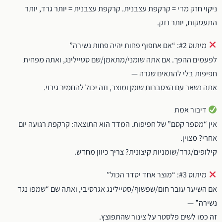
ניקוי חזק מדי = קרקפת עצבנית. קרקפת עצבנית = יותר גרד, יותר
התעסקות, יותר נזק.
מיתוס #2: “אם אחפוף פחות יהיה פחות נשירה”
לפעמים ההפך. אם אתה שומני/מתאמן/שם סטיילינג, ואתה מפחית
חפיפות בלי להתאים שגרה —
אתה נשאר עם הצטברות שומן ומוצר, וזה יכול להחמיר גירוי.
דיבור אמת
אין “מספר קסם” של חפיפות. המדד הוא התוצאה: קרקפת רגועה יום
אחרי? מצוין.
קילופים/גרד/שומניות קיצונית? צריך כיוון מחדש.
מיתוס #3: “מוצר אחד יסדר הכול”
אם השיער עובר חום/שפשוף/סטיילינג אגרסיבי, ואתה שם “שמפו נגד
נשירה” —
זה כמו לשים פלסטר על צינור שהתפוצץ.