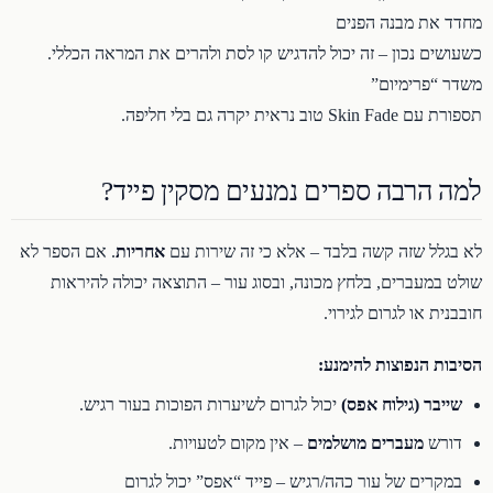
מחדד את מבנה הפנים
כשעושים נכון – זה יכול להדגיש קו לסת ולהרים את המראה הכללי.
משדר “פרימיום”
תספורת עם Skin Fade טוב נראית יקרה גם בלי חליפה.
למה הרבה ספרים נמנעים מסקין פייד?
לא בגלל שזה קשה בלבד – אלא כי זה שירות עם
אחריות
. אם הספר לא
שולט במעברים, בלחץ מכונה, ובסוג עור – התוצאה יכולה להיראות
חובבנית או לגרום לגירוי.
הסיבות הנפוצות להימנע:
שייבר (גילוח אפס)
יכול לגרום לשיערות הפוכות בעור רגיש.
דורש
מעברים מושלמים
– אין מקום לטעויות.
במקרים של עור כהה/רגיש – פייד “אפס” יכול לגרום