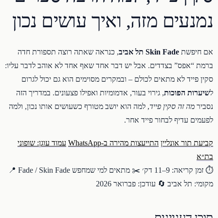
נמנעים מזה, ואיך עושים נכון
אם חיפשת
Skin Fade תל אביב
, כנראה שאתה רוצה תספורת חדה
ברמת “אפס” בצדדים. אבל יש דבר אחד שאף אחד לא אוהב לדבר עליו:
סקין פייד לא מתאים לכולם – ובמקרים מסוימים הוא גם יכול לגרום
ל
שיערות הפוכות
, גירוי בעור, אדמומיות ואפילו פצעונים. במדריך הזה
נסביר
מה זה סקין פייד
, למה הוא יושב מטורף כשעושים אותו נכון, ולמה
לפעמים עדיף לבחור פייד אחר.
קביעת תור אונליין
התייעצות מהירה ב-WhatsApp
עמוד עוגן: שופוני
בת״א
⏱️ זמן קריאה: 9–11 דק׳
✂️ מתאים למי שמחפש Fade / Skin Fade
📍
מקומי: תל אביב
🔄 עודכן: פברואר 2026
תוכן העניינים