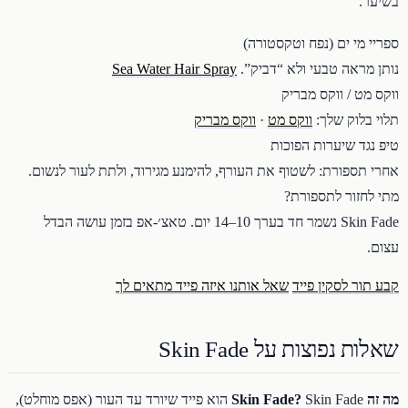
בשיער.
ספריי מי ים (נפח וטקסטורה)
נותן מראה טבעי ולא “דביק”.
Sea Water Hair Spray
ווקס מט / ווקס מבריק
תלוי בלוק שלך:
ווקס מט
·
ווקס מבריק
טיפ נגד שיערות הפוכות
אחרי תספורת: לשטוף את העורף, להימנע מגירוד, ולתת לעור לנשום.
מתי לחזור לתספורת?
Skin Fade נשמר חד בערך 10–14 יום. טאצ׳-אפ בזמן עושה הבדל
עצום.
קבע תור לסקין פייד
שאל אותנו איזה פייד מתאים לך
שאלות נפוצות על Skin Fade
מה זה Skin Fade?
Skin Fade הוא פייד שיורד עד העור (אפס מוחלט),