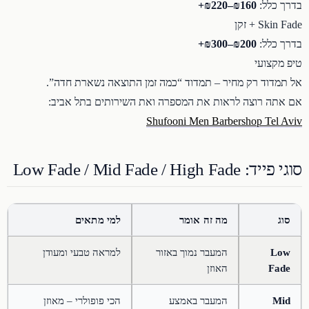
בדרך כלל:
₪160–₪220+
Skin Fade + זקן
בדרך כלל:
₪200–₪300+
טיפ מקצועי
אל תמדוד רק מחיר – תמדוד “כמה זמן התוצאה נשארת חדה”.
אם אתה רוצה לראות את המספרה ואת השירותים בתל אביב:
Shufooni Men Barbershop Tel Aviv
סוגי פייד: Low Fade / Mid Fade / High Fade
סוג
מה זה אומר
למי מתאים
Low
המעבר נמוך באזור
למראה טבעי ומעודן
Fade
האוזן
Mid
המעבר באמצע
הכי פופולרי – מאוזן