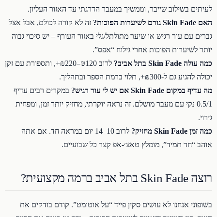
לעיתים בשילוב שייבר, וממשיך במעבר הדרגתי עד האזור העליון.
האם Skin Fade גורם לשיערות הפוכות?
זה לא קורה לכולם, אבל אצל
גברים עם עור רגיש או שיער מתולתל/גלי באזור העורף – יש סיכוי גבוה
יותר לשיערות הפוכות אחרי גילוח “אפס”.
כמה עולה Skin Fade בתל אביב?
לרוב ₪120–₪220+, ותספורת עם זקן
יכולה להגיע גם ל-₪300+, תלוי ברמת הספר ובתהליך.
מה עדיף במקום Skin Fade אם יש לי עור רגיש?
במקרים רבים עדיף
0.5/1 נקי עם מעבר מושלם. זה נראה יוקרתי, מחזיק יותר זמן, ומפחית
גירוי.
כמה זמן Skin Fade מחזיק?
לרוב 10–14 יום במראה חד. אם אתה
אוהב “חד תמיד”, מומלץ טאצ׳-אפ קצר כל שבועיים.
רוצה Skin Fade בתל אביב ברמה מקצועית?
בשופוני אנחנו לא עושים סקין פייד “על אוטומט”. קודם בודקים את