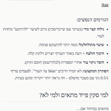
Hair
הגורמים הנפוצים:
גילוח קצר מדי
(בעיקר עם שייבר/סכין) גורם לשיער “להיתקע” מתחת
לעור.
שיער מתולתל/גלי
נוטה יותר להתעקם פנימה.
חיכוך חולצה
+ זיעה באזור העורף יוצרים דלקת קלה.
חוסר ניקוי עור
אחרי תספורת (לכלוך/שומן חוסם זקיק).
הפתרון המקצועי:
לא תמיד חייבים “Skin עד העור”. לפעמים עדיף
0.5/1 נקי עם מעבר מושלם – וזה נראה יותר יוקרתי ומונע בעיות.
למי סקין פייד מתאים ולמי לא?
מתאים במיוחד אם…