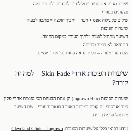
שייבר מגרה את העור ויכול לגרום לתגובה דלקתית קלה.
פצעונים בעורף
שילוב של גילוח אפס + זיעה + חיכוך חולצה = מתכון לבעיה.
שיערות הפוכות
השיער מתחיל לצמוח “לתוך העור” במקום החוצה.
התוצאה לא תמיד מחזיקה
אם העור מגורה – הפייד נראה פחות נקי אחרי יומיים.
שיערות הפוכות אחרי Skin Fade – למה זה
קורה?
שיערות הפוכות (Ingrown Hair) הן אחת הבעיות הכי נפוצות אחרי סקין
פייד אגרסיבי. זה קורה במיוחד באזור הצוואר והעורף – שם השיער
מתפתל וצומח בזווית.
מידע רפואי כללי על שיערות הפוכות:
Cleveland Clinic – Ingrown