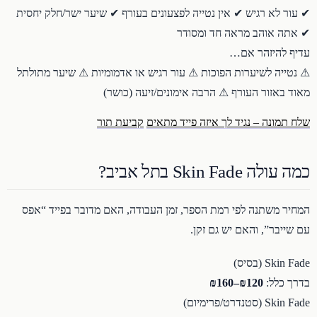
✔ עור לא רגיש ✔ אין נטייה לפצעונים בעורף ✔ שיער ישר/חלק יחסית
✔ אתה אוהב מראה חד ומסודר
עדיף להיזהר אם…
⚠ נטייה לשיערות הפוכות ⚠ עור רגיש או אדמומיות ⚠ שיער מתולתל
מאוד באזור העורף ⚠ הרבה אימונים/זיעה (כושר)
שלח תמונה – נגיד לך איזה פייד מתאים
קביעת תור
כמה עולה Skin Fade בתל אביב?
המחיר משתנה לפי רמת הספר, זמן העבודה, האם מדובר בפייד “אפס
עם שייבר”, והאם יש גם זקן.
Skin Fade (בסיס)
בדרך כלל:
₪120–₪160
Skin Fade (סטנדרט/פרימיום)