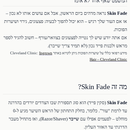
המשפט שאף אחד לא אומר
Skin Fade
נראה מדהים ביום הראשון, אבל אם עושים אותו לא נכון –
או אם העור שלך רגיש – הוא יכול להפוך לבעיה: פצעונים, גירוי ושיערות
הפוכות.
אם אתה יודע שיש לך נטייה לפצעונים בצוואר/עורף – חשוב להגיד לספר
מראש ולבנות פייד נכון (לא תמיד צריך שייבר).
מידע רפואי כללי על שיערות הפוכות ניתן לקרוא באתר Cleveland Clinic:
Ingrown
Hair – Cleveland Clinic
מה זה Skin Fade?
Skin Fade
(סקין פייד) הוא סוג תספורת שבו הצדדים יורדים בהדרגה
עד לרמת “עור”. כלומר, בחלק התחתון של הראש השיער מגיע ל-0
מוחלט – לפעמים אפילו עם
שייבר
(Razor/Shaver), ואז מתחיל מעבר
הדרגתי עד האזור העליון.