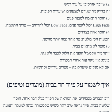
2) שייבר אגרסיבי על עור רגיש
זה בדיוק מה שגורם לפצעונים ושיערות הפוכות.
3) חוסר התאמה למבנה פנים
High Fade יכול לקצר פנים, Low Fade יכול להרחיב — צריך התאמה.
4) חוסר איזון בצדדים
הטעות הכי בולטת: צד אחד גבוה יותר מהשני.
5) מוצר לא מתאים בבית
יותר מדי ווקס/ג׳ל הופך את הלוק לכבד ולא נקי.
בונוס: אין ניקוי עור אחרי תספורת
אם לא מנקים שיער/אבק – נוצרים גירויים וסתימות.
איך לשמור על פייד חד בבית (מוצרים וטיפים)
רוב הגברים מפסידים את המראה של הפייד בגלל דבר אחד: חוסר
שליטה בבית. פייד נראה טוב יותר כשיש טקסטורה נכונה למעלה ותנועה