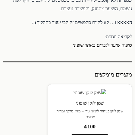
שמפו זה לא קוסמטיקה – זה בסיס. כשמשנים את הבסיס, הקרקפת
נושמת, השיער מתחזק, והנשירה נעצרת.
האאאא ו… לא להיות סקפטיים זה הכי יעזור בתהליך (-:
לקריאה נוספת:
טיפוח שיער לגברים באתר שופוני
מוצרים מומלצים
שמן לזקן שופוני
שמן לזקן בניחוח לימוני טרי – מזין, מרכך ומריח
מדהים.
₪100