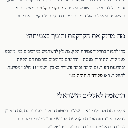
זה מוביל להיחלשות בשורש השערה.
מחקרים קליניים
מאשרים את
ההשפעה השלילית של חומרים כימיים חזקים על רקמת הקרקפת.
מה מחזק את הקרקפת ותומך בצמיחה?
כדי לתמוך בתהליך צמיחה תקין, מומלץ להשתמש במרכיבים כמו ג’ינסנג,
שמן קיק, תה ירוק ומנטה – הידועים כתומכים בזרימת דם תקינה
ובהרגעת העור. גם תזונה נכונה עשירה באבץ, ויטמין D וחלבון מסייעת
לתהליך. ראו
סקירה תזונתית כאן
.
התאמה לאקלים הישראלי
אקלים חם ולח מגביר את פעילות בלוטות החלב, ולעיתים גם את הסיכון
לדלקת גירוד ואדמומיות בקרקפת. לכן יש יתרון למוצרים שפותחו
לסביבה המקומית – הן בהרכב והן בפורמולציה.