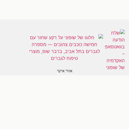
[trustindex-feed-instagram]
אזור אישי
צבירת נקודות
משלוחים
הפודקאסט של שופוני
לקוחות ממליצים
בלוג טיפוח לגברים
תקנון ותנאי שימוש
שדרות מסריק 16, תל אביב-יפו