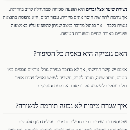
נשירת שיער אצל גברים
היא תופעה שכיחה שמתחילה לרוב בהדרגה,
אך גורמת לתחושת חוסר אונים מיידית. עבור רבים, היא נתפסת כתוצאה
גנטית בלבד – אך בפועל מדובר במצב שניתן להשפיע עליו באמצעות
שינויים באורח החיים ובשגרות הטיפוח.
האם גנטיקה היא באמת כל הסיפור?
אמנם יש קשר תורשתי, אך לא מדובר בגזירת גורל. גורמים נוספים כמו
סטרס, חוסר שינה, תזונה לקויה, חשיפה לשמש ואפילו זיהום אוויר –
כולם עלולים להשפיע על בריאות הקרקפת והזקיקים.
איך שגרת טיפוח לא נכונה תורמת לנשירה?
שמפואים ותכשירים רבים מכילים חומרים פעילים כגון סולפטים
וסיליקונים שעלולים לייבש את העור ולגרום לתגובה דלקתית. עם הזמן,