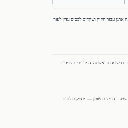
 ארגן עבור חיזוק ושקדים לבסיס עדין לעור
Organic" או שמות לטיניים של שמנים צמחיים ברשימה הראשונה. המרכיבים צריכים
לשכבות השיער. חומצות שומן — מספקות לחות