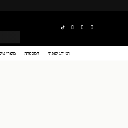
אזור אישי
צבירת נקודות
משלוחים
הפודקאסט של שופוני
לקוחות 
המותג שופוני
המספרה
מוצרי טיפ