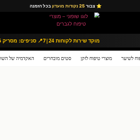
ממליצים
בלוג טיפוח לגברים
תקנון ותנאי שימוש
⭐ צבור
25 נקודות מועדון
בכל הזמנה
מוקד שירות לקוחות 24ֿ|7
📍 סניפים: מסריק 16 | דיזנגוף 167, תל 
וח לשיער
מוצרי טיפוח לזקן
סטים מובחרים
האקדמיה של השופו