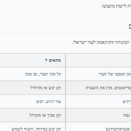
 לייעוץ מקצועי.
תכונותיו וההתאמה לעור ישראלי.
מתאים ל
מן הטבעי של העור
כל סוגי העור, גם שמן
וטריאנטים, מזין את השערה
זקן יבש או מדולדל
רגיש
עור רגיש, יובש
נפח
זקן סביך או מקורזל
אנטיאוקסידנט
זקן יבש במיוחד, חשוף לשמש