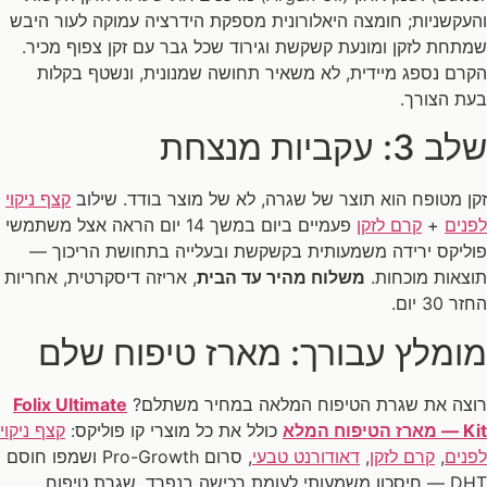
והעקשניות; חומצה היאלורונית מספקת הידרציה עמוקה לעור היבש
שמתחת לזקן ומונעת קשקשת וגירוד שכל גבר עם זקן צפוף מכיר.
הקרם נספג מיידית, לא משאיר תחושה שמנונית, ונשטף בקלות
בעת הצורך.
שלב 3: עקביות מנצחת
זקן מטופח הוא תוצר של שגרה, לא של מוצר בודד. שילוב
קצף ניקוי
לפנים
+
קרם לזקן
פעמיים ביום במשך 14 יום הראה אצל משתמשי
פוליקס ירידה משמעותית בקשקשת ובעלייה בתחושת הריכוך —
תוצאות מוכחות.
משלוח מהיר עד הבית
, אריזה דיסקרטית, אחריות
החזר 30 יום.
מומלץ עבורך: מארז טיפוח שלם
רוצה את שגרת הטיפוח המלאה במחיר משתלם?
Folix Ultimate
Kit — מארז הטיפוח המלא
כולל את כל מוצרי קו פוליקס:
קצף ניקוי
לפנים
,
קרם לזקן
,
דאודורנט טבעי
, סרום Pro-Growth ושמפו חוסם
DHT — חיסכון משמעותי לעומת רכישה בנפרד, שגרת טיפוח