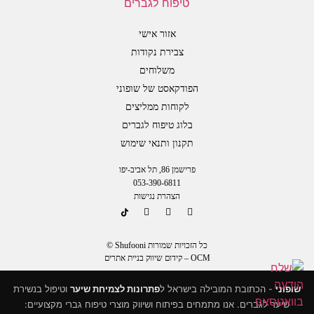
אזור אישי
צבירת נקודות
משלוחים
הפודקאסט של שופוני
לקוחות ממליצים
בלוג טיפוח לגברים
תקנון ותנאי שימוש
פרישמן 86, תל אביב-יפו
053-390-6811
הצהרת נגישות
כל הזכויות שמורות Shufooni ©
OCM – קידום שיווק בניית אתרים
שופוני
- הכתובת המובילה בישראל ל
פתרונות לצמיחת שיער
וטיפול בנשירת
שיער לגברים. אנו מתמחים בפיתוח ושיווק מוצרי טיפוח גברי מקצועיים: