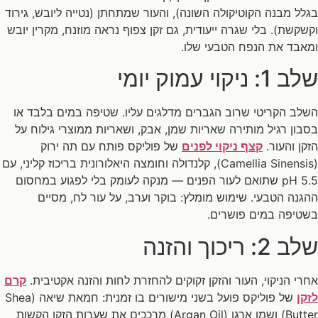
בגלל מבנה הקוטיקולה השונה), והעור שמתחתן (נטייה ליובש, גירוד
וקשקשת). בלי שגרה ייעודית, גם זקן צפוף נראה מוזנח, מקרין יובש
ומאבד את הנפח הטבעי שלו.
שלב 1: ניקוי עמוק יומי
השלב הקריטי שרוב הגברים מדלגים עליו. שטיפה במים בלבד או
בסבון רגיל מותירה שאריות שמן, אבק, ושאריות ממוצרי גילוח על
הזקן והעור.
קצף ניקוי לפנים
של פוליקס פותח עם תה ירוק
(Camellia Sinensis), קלנדולה וחומצה היאלורונית בריכוז קליני, עם
pH 5.5 שתואם לעור הפנים — מנקה לעומק בלי לפגוע במחסום
ההגנה הטבעי. שימוש מומלץ: בוקר וערב, על עור לח, מסיים
בשטיפה במים פושרים.
שלב 2: ריכוך והזנה
אחרי הניקוי, העור והזקן זקוקים להחזרת לחות והזנה אקטיבית.
קרם
לזקן
של פוליקס פועל בשני מישורים בו זמנית: חמאת שיאה (Shea
Butter) ושמן ארגן (Argan Oil) מרככים את שערות הזקן הקשות