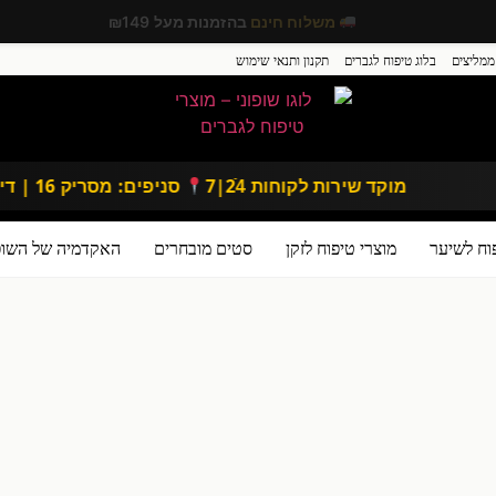
צבור
25 נקודות מועדון
בכל הזמנה
ממליצים
בלוג טיפוח לגברים
תקנון ותנאי שימוש
מוקד שירות לקוחות 24ֿ|7
סניפים: מסריק 16 | דיזנגוף 167, תל אביב
וח לשיער
מוצרי טיפוח לזקן
סטים מובחרים
האקדמיה של השופו